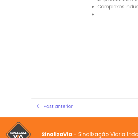
Complexos indust
Post anterior
SinalizaVia
- Sinalização Viaria Ltd