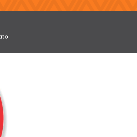
evem ser
ato