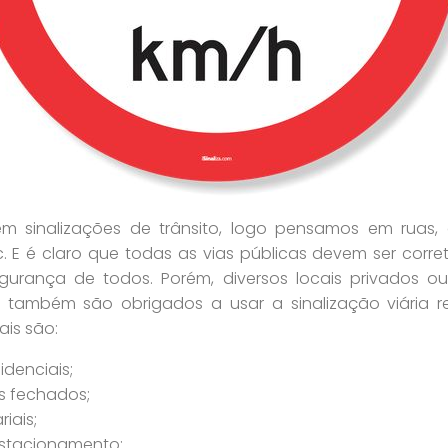
 sinalizações de trânsito, logo pensamos em ruas, a
c. E é claro que todas as vias públicas devem ser corr
egurança de todos. Porém, diversos locais privados o
a também são obrigados a usar a sinalização viária 
ais são:
denciais;
s fechados;
iais;
stacionamento;